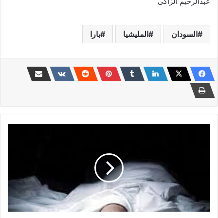
عبدالرحيم الزاكى
السودان
المليشيا
بارا
مقتل
لاعب
كرة
قدم
في
السودان