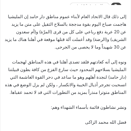
إلى ذلك قال الاتحاد العام لأبناء عموم مناطق دار حامد إن المليشيا
هاجمت صباح اليوم بقوة مدججة بالسلاح الثقيل على متن ما يزيد
عن 20 عربة دفع رباعي على كل من قرى (المرّة) و(أم سعدون
الشريف) و(الرضة) وقد أعملت آلة قتلها موقعة في أهلنا هناك ما يزيد
عن 30 شهيداً وما لا يحصى من الجرحى.
ونوه إلى أنه كعادتهم فلقد تصدى أهلنا في هذه المناطق لهجمات
المليشيا بسلاحهم المحدود حيث سارع الفزع من كافة بطون قبيلتنا
(دار حامد) لنجدة أهلهم وهو ما ساعد في دحر القوة الغاشمة التي
انسحبت تجرجر أذيال الخيبة والانكسار ، ولكن لم يزل الوضع في هذه
المناطق متوترا منذراً بمزيد من التطورات التي قد لا تحمد عقباها.
ونشر نشاطون قائمة بأسماء الشهداء وهم:
فضل الله محمد الزاكى