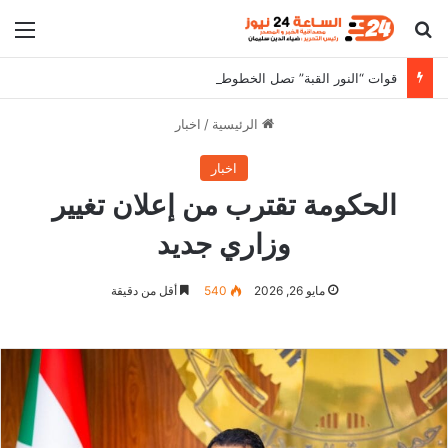
بحث عن
الق
قوات “النور القبة” تصل الخطوط الأمامية بكردفان
الرئيسية
/
اخبار
اخبار
الحكومة تقترب من إعلان تغيير
وزاري جديد
مايو 26, 2026
540
أقل من دقيقة