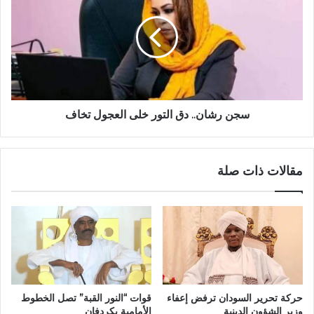
دق
التور
خلى
العجول
تخاف
سجن رشان.. دق التور خلى العجول تخاف
مقالات ذات صلة
حركة تحرير السودان ترفض إعفاء
قوات “النور القبة” تصل الخطوط
وزير الشؤون الدينية
الأمامية بكردفان