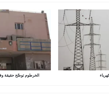
الخرطوم
توضّح
حقيقة
وفيات
مستشفى
التميز
بسبب
انقطاع
الكهرباء
هرباء
الخرطوم توضّح حقيقة وف