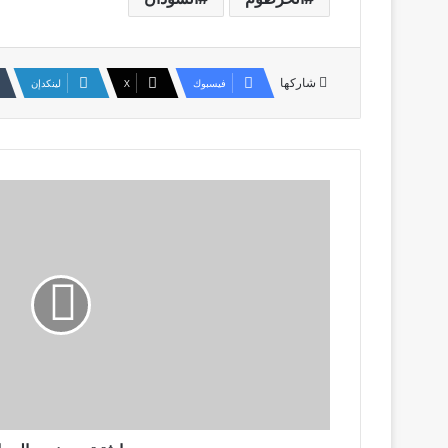
شاركها
فيسبوك
‫X
لينكدإن
حادثة
تهز
جنوب
الحزام