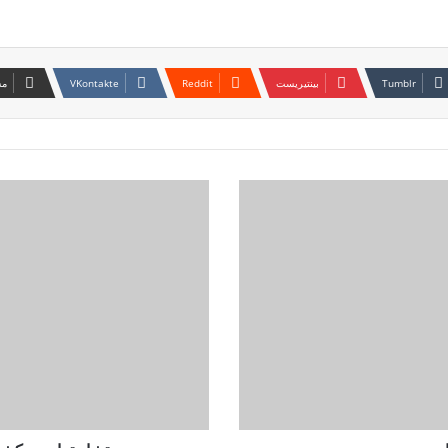
بينتيريست
مش
مستشار
ترامب
يكشف
عن
موقف
(22)
دولة
بشأن
السودان