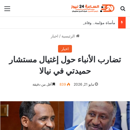
بحث عن
الق
مأساة مؤلمة.. وفاة أم سودانية في طريقها إلى مصر بحادث في القطار وتترك أطفالها الـ5 تائهون
الرئيسية
/
اخبار
اخبار
تضارب الأنباء حول إغتيال مستشار
حميدتي في نيالا
مايو 21, 2026
839
أقل من دقيقة