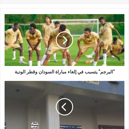
“البرجم”
يتسبب
في
إلغاء
مباراة
السودان
وقطر
الودية
“البرجم” يتسبب في إلغاء مباراة السودان وقطر الودية
توجيهات
عاجلة
بشأن
مطار
بورتسودان