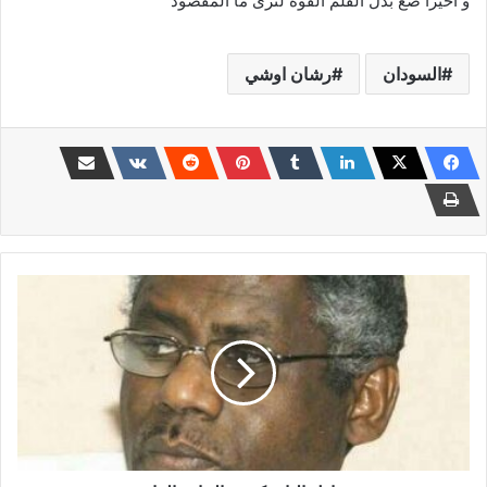
و اخيرا ضع بدل القلم القوة لترى ما المقصود
السودان
رشان اوشي
عادل
الباز
يكتب..
الخائن
العام