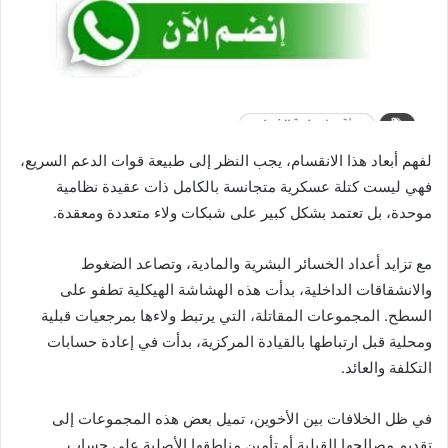
لفهم أبعاد هذا الانقسام، يجب النظر إلى طبيعة قوات الدعم السريع،
فهي ليست كتلة عسكرية متجانسة بالكامل ذات عقيدة نظامية
موحدة، بل تعتمد بشكل كبير على شبكات ولاء متعددة ومعقدة.
مع تزايد أعداد الخسائر البشرية والمادية، وتصاعد الضغوط
والانشقاقات الداخلية، بدأت هذه الهشاشة الهيكلية تطفو على
السطح. المجموعات المقاتلة، التي يرتبط ولاءها بمرجعيات قبلية
ومحلية قبل ارتباطها بالقيادة المركزية، بدأت في إعادة حسابات
التكلفة والعائد.
في ظل الخلافات بين الأخوين، تميل بعض هذه المجموعات إلى
تقديم مصالحها القبلية أو تأمين مناطقها الأصلية على حساب