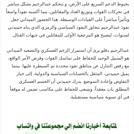
بخيوط الدعم السريع على الأرض، و يتحكم عبدالرحيم بشكل مباشر
في تحركات القوات وتوزيع العتاد والمقاتلين، مما أكسبه نفوذاً واسعاً
وتأثيراً مباشراً على القيادات الوسيطة. هذا الحضور الميداني جعل
نفوذ عبدالرحيم يتجاوز النفوذ السياسي والرمزي الذي بناه حميدتي
لسنوات، ليصبح هو المرجعية الأولى للمقاتلين في جبهات القتال.
عبدالرحيم دقلو يرى أن استمرار الزخم العسكري والتصعيد الميداني
هو السبيل الوحيد للحفاظ على تماسك القوات وفرض الأمر الواقع،
مع رفض التنازل عن مناطق نفوذ محددة تم السيطرة عليها. بينما
يميل حميدتي، المثقل بالحسابات السياسية والدولية، إلى خيار
التفاوض وإعادة التموضع. يدرك حميدتي أن الحسم العسكري
المطلق بات معقداً، ويسعى للحفاظ على مكاسب تضمن له موقعاً
في أي تسوية سياسية مستقبلية.