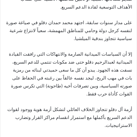
الأهداف التوسعية لقادة الدعم السريع.
على مدار سنوات سابقة، اجتهد محمد حمدان دقلو في صياغة صورة
لنفسه كرجل دولة وحامي للمناطق المهمشة، سعياً لانتزاع شرعية
سياسية تتجاوز بندقية الميلشيا.
إلا أن السياسات الميدانية الصارمة والانتهاكات التي رافقت القيادة
الميدانية لعبدالرحيم دقلو حتى ضد مكونات تنتمي للدعم السريع،
نسفت هذه الجهود. يبدو أن كل ما سعى حميدتي لبنائه من رمزية
بات في مهب الريح، ليجد نفسه عالقاً بين رغبته في الحفاظ على
صورته السياسية، وبين تصرفات أخيه (طاحونة) التي تكرس صورة
القوات كأداة حرب فقط.
أزمة آل دقلو تتجاوز الخلاف العائلي لتشكل أزمة هوية ووجود لقوات
الدعم السريع بأكملها مع استمرار انقسام مراكز القرار وتضارب
الاستراتيجيات.