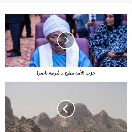
حزب
الأمة
يطيح
بـ
(برمة
ناصر)
حزب الأمة يطيح بـ (برمة ناصر)
إنفجار
غامض
بالقرب
من
مطار
كسلا
يهز
المنطقة