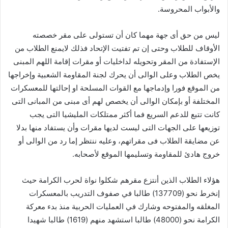
والأبواب المحروسة.
ليس من حق أى جهة مهما كان أن تستولى على مقر خصصته
الأوقاف للطلاب وحتى إن تم تفتيت الإتحاد فذلك لايمنع الطلاب من
الإستفادة من المقر وتحويله لداخليات أو مقرات إقامة اللهم المبنى
يخص الطلاب وعلى الوالى أن يحرك لجنة المقاومة الشعبية وإخراجها
من الموقع فورا وإدماجها مع القوات المسلحة او إحالتها للمعسكرات
المختلفة أو بإمكان الوالى أن يخصص لهم أى مبنى من المبانى التى
كانت تتبع للدعم السريع فما أكثر ممتلكات المليشيا التى يجب
توزيعها على الجهات التى ليست لديها مقرات وأن يستفاد منها بدلا
عن مضايقة الطلاب فى مقراتهم، وعليه ننتظر إما رد من الوالى أو
خروج هادئ للمقاومة وتسليمها الموقع لأصحابه.
هؤلاء الطلاب الذين أنتزع مقرهم شكلوا نواة لحرب الكرامة حيث
إنخرط نحو (137709) طالبا في صفوف التدريب بالمعسكرات
المغلقه والمفتوحه وشارك في العمليات الحربية منذ بدء معركة
الكرامة نحو (48000) طالبا استشهد منهم (1619) طالبا شهيدا