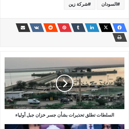
السودان
شركة زين
السلطات
تطلق
تحذيرات
بشأن
جسر
خزان
جبل
أولياء
السلطات تطلق تحذيرات بشأن جسر خزان جبل أولياء
حزب