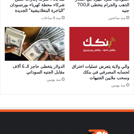
الذهب والجرام يتخطى الـ700
شركاء محطة كهرباء بورتسودان
جنيه
“الباخرة البنغلاديشية” الجديدة
منذ ساعتين
منذ 8 ساعات
والي ولاية يتعرض عمليات اختراق
الدولار يتخطى حاجز الـ 6 آلاف
لحسابه المصرفي في بنكك
مقابل الجنيه السوداني
وسحب ملايين الجنيهات
منذ يومين
منذ يومين