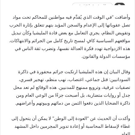
وأضافت “في الوقت الذي يُقدَّم فيه مواطنين للمحاكم تحت مواد
تصل عقوباتها إلى الإعدام والسجن المؤبد بتهم تتعلق بإثارة الحرب
وتقويض النظام، يجري التعامل مع بعض قادة المليشيا وكأن تبديل
مواقعهم السياسية كافٍ لمسح تاريخ كامل من الجرائم والانتهاكات.
هذه الازدواجية تهدد فكرة العدالة نفسها، وتضرب ثقة الناس في
مؤسسات الدولة والقانون.
وقال البيان إن هذه المليشيا ارتكبت جرائم محفورة في ذاكرة
السودانيين: قتل جماعي، اغتصاب، نهب منظم، تهجير قسري،
تصفيات عرقية، وترويع ممنهج للمدنيين. هذه الوقائع لم تعد محل
جدل أو روايات متضاربة، بل أصبحت جزءًا من الوعي العام ومن
ذاكرة الضحايا الذين دفعوا الثمن من دمائهم وبيوتهم وأعراضهم.
وأكدت أن الحديث عن “العودة إلى الوطن” لا يمكن أن يتحول إلى
غطاء لإسقاط المحاسبة أو إعادة تدوير المجرمين داخل المشهد
العام.