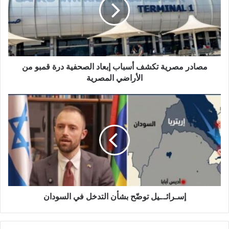
أسباب
إبعاد
الصحفية
درة
قمبو
من
الأراضي
مصادر مصرية تكشف أسباب إبعاد الصحفية درة قمبو من
المصرية
الأراضي المصرية
إسـرائـ.ـيل
توضّح
بشأن
التدخل
في
السودان
إسـرائـ.ـيل توضّح بشأن التدخل في السودان