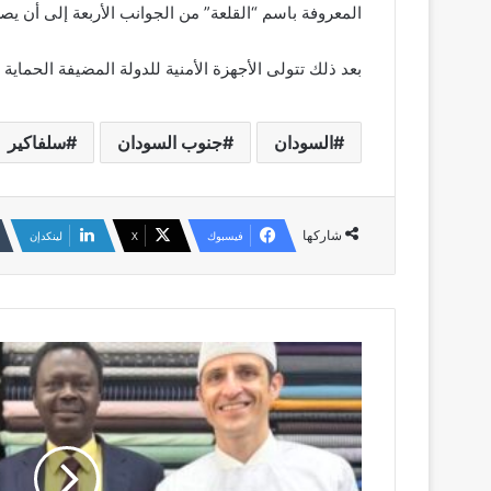
المعروفة باسم “القلعة” من الجوانب الأربعة إلى أن ي
بعد ذلك تتولى الأجهزة الأمنية للدولة المضيفة الحماية ا
السودان
جنوب السودان
سلفاكير
شاركها
فيسبوك
‫X
لينكدإن
ظهور
مسؤولين
فرنسيين
في
شوارع
أمدرمان
يثير