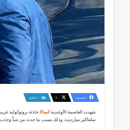
فيسبوك
‫X
لينكدإن
شهدت العاصمة الأوغندية
كمبالا
حادثة بروتوكولية غري
سلفاكير ميارديت، وذلك بسبب ما حدث من شدٍّ وجذب ب