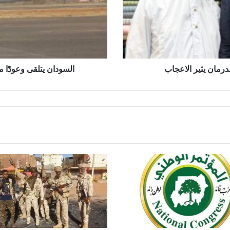
طائرة
جديدة
لـ”سودانير”
مان يثير الاعجاب
السودان يتلقى وعودًا من دول لشراء 11 