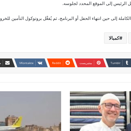
صل الرئيس إلى الموقع المحدد لجلوسه.
لكاملة إلى حين انتهاء الحفل أو البرنامج، ثم يُفعَّل بروتوكول التأمين للخر
كمبالا
بينتيريست
م
السودان
يتلقى
وعودًا
من
دول
لشراء
11