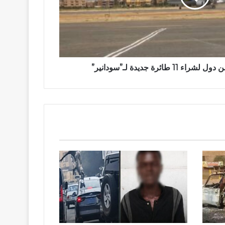
طائرة جديدة لـ”سودانير”