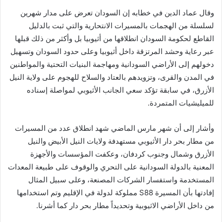
وقال عماد الدين في خطابه إن السودان تعرض على مدار شهرين
لسلسلة من الهجمات بالمسيرات الانتحارية والتي ثبت بالدليل
القاطع لحكومة السودان انطلاقها من أثيوبيا بل وأكثر من ذلك قبلها
عبر رعاية وحشد المرتزقة داخل أثيوبيا وعلى حدود السودان وتسهيل
دخولهم إلى الأراضي السودانية ومهاجمة البنيات التحتية والمواطنين
في المدن والقرى، وتزويدهم بالعتاد والسلاح للهجوم على ولاية النيل
الأزرق، في سابقة تؤكد سعي الجانب الأثيوبي لمواصلة إسناده
للميليشيات المتمردة.
وأشار إلى أن شهر مارس الماضي شهد انطلاق عدد من المسيرات
من مطار بحر دار الأثيوبي مستهدفة ولايات النيل الأبيض والنيل
الأزرق وشمال وجنوب كردفان، وعكفت المؤسسات والأجهزة
المعنية بالدولة السودانية على التحري والوقوف على طبيعة المعدات
المستخدمة واستفسار الشركات المصنعة، وعلى سبيل المثال
إفادتها بأن المسيرة S88 مملوكة لدولة في الإقليم وتم استخدامها
من داخل الأراضي الاثيوبية وتحديداً مطار بحر دار كما أشرنا.