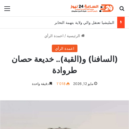
بحث عن
الق
المليشيا تعتقل والي ولاية بتهمة التخابر
الرئيسية
/
اعمدة الرأي
اعمدة الرأي
(السافنا) و(القبة).. خديعة حصان
طروادة
مايو 12, 2026
1٬018
دقيقة واحدة