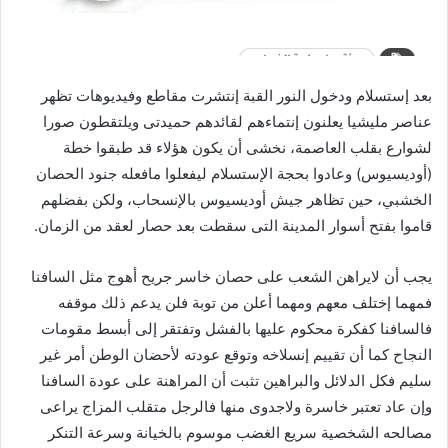
بعد إستسلام ودخول النور القبة إنتشرت مقاطع وفيديوهات تظهر
عناصر مليشيا يعلنون إنتماءهم لقائدهم حميدتى ويلتقطون صورا
لشوارع بقلب العاصمة، نخشى أن يكون هؤلاء قد طبقوا خطة
(أوديسيوس) وعادوا بحجة الإستسلام ليفعلوا مافعله جنود الحصان
الخشبي، حين تظاهر جيش أوديسيوس بالإنسحاب، ولكن بفضلهم
قاموا بفتح أسوار المدينة التى سقطت بعد حصار لعقد من الزمان.
يجب أن لايراهن الشعب على حصان خاسر جريح أهوج مثل السافنا
فمهما إختلف معهم ومهما أعلن من توبة فلن يدعم ذلك موقفه
فالسافنا كفكرة محكوم عليها بالفشل وتفتقر إلى أبسط مقومات
النجاح كما أن تقييم إنسلاخه وتوقع عودته لأحضان الوطن أمر غير
سليم فكل الدلائل والبراهين تثبت أن المراهنة على عودة السافنا
وإن عاد تعتبر خاسرة ولاجدوى منها فالرجل متقلب المزاج يراعى
مصالحه الشخصية سريع الغضب موسوم بالخيانة وسرعة التنكر