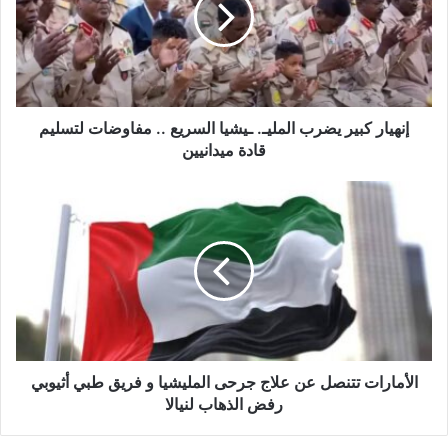
ـيشيا
السريع
..
مفاوضات
لتسليم
قادة
إنهيار كبير يضرب المليـ. ـيشيا السريع .. مفاوضات لتسليم
ميدانيين
قادة ميدانيين
الأمارات
تتنصل
عن
علاج
جرحى
المليشيا
و
فريق
طبي
أثيوبي
الأمارات تتنصل عن علاج جرحى المليشيا و فريق طبي أثيوبي
رفض
رفض الذهاب لنيالا
الذهاب
لنيالا