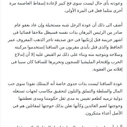
وعودته بأى حال ليست سوى فخ كبير لإعادة إسقاط العاصمة مرة
أخرى مثلما فعل فى المرة الأولى.
أضف الى ذلك أن عودة الرجل شبه مستحيلة وإن عاد بعفو عام
صادر من الرئيس البرهان بذات نفسه فسيظل ملاحقا قضائيا فى
اشهر جريمة قتل إرتكبها فى حق صديقه تاجر الذهب المعروف عمر
الحافظ والذى قتل بأيدى مقربون من السافنا إستخدموا مركبته
وسلاحه وبتوجيه منه وبناء على ذلك تم القبض عليه إلا أن إندلاع
الحرب وإقتحام المليشيا للسجون وتحريرها للسافنا كان سببا فى
إفلاته من العقوبة.
عودة السافنا ليست بذات جدوى خاصة أنه لايمتلك نفوذا سوى حب
المال والسلطة والتملق والتلون لتحقيق مكاسب لجهات تستغله
دولية ترميه كطعم تقيس به مدى ثقل حكومتنا ومدى تعطشها
وحوجتها لضم العائدين وكأنها تعلن بذلك حوجتها لمقاتلين هم فى
الأصل أعداء متنكرون.