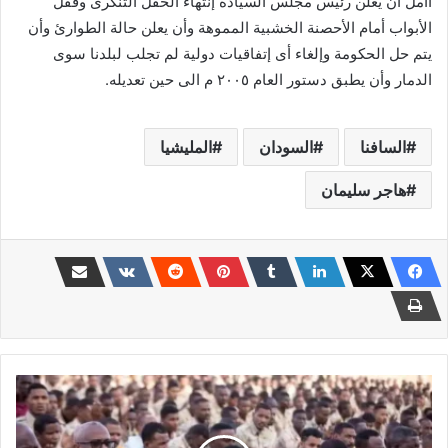
أأمل أن يعلن رئيس مجلس السيادة إنتهاء الحفل التنكرى وقفل
الأبواب أمام الأحصنة الخشبية المموهة وأن يعلن حالة الطوارئ وأن
يتم حل الحكومة وإلغاء أى إتفاقيات دولية لم تجلب لبلدنا سوى
الدمار وأن يطبق دستور العام ٢٠٠٥ م الى حين تعديله.
السافنا
السودان
المليشيا
هاجر سليمان
إنهيار
كبير
يضرب
المليـ.