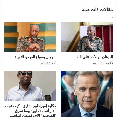
مقالات ذات صلة
البرهان.. والأجر على الله
البرهان وضياع الفرص الثمينة
منذ 15 ساعة
منذ 3 أيام
حكاية إمبراطور الدقيق.. كيف نجت
أبقار أسامة داوود بينما سرق
“الجنجويد” آلاف قطعان الماشية