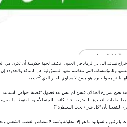
الإخراج تهدف إلى ذر الرماد في العيون، فكيف لجهة حكومية أن تكون هي 
فسها وللمؤسسات التي تتقاسم معها المسؤولية عن المنافذ والحدود؟ إن
بالنزاهة والخبرة هو مسح لا يساوي الحبر الذي كُتب به.
حية تضج بمرارة الخذلان فنحن لم ننسَ بعد فصول “قضية أحواض السيانيد
وحا بملفات التحقيق المفتوحة، فإذا كانت اللجنة الأمنية المنوط بها حماي
أخرى لتقنعنا بأن “كل شيء تحت السيطرة”؟!
لوث بالزئبق والسيانيد ما هو إلا محاولة بائسة لامتصاص الغضب الشعبي وتخ