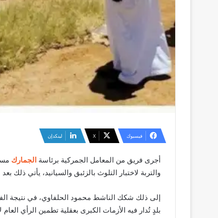
فيسبوك
‫X
لينكدإن
أجرى فريق من المعامل الجمركية برئاسة
الجمارك
مسحا
والتربة لاختبار التلوث بالزئبق والسيانيد، يأتي ذلك بع
إلى ذلك شكك الناشط محمود الحلفاوي، في نتيجة الفحص
بلدٍ تُدار فيه الأزمات الكبرى بعقلية تطمين الرأي العا