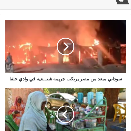
سوداني
مبعد
من
مصر
يرتكب
جريمة
شنـ.ـعيه
في
وادي
حلفا
سوداني مبعد من مصر يرتكب جريمة شنـ.ـعيه في وادي حلفا
حظر
جميع
الكافيهات
وأماكن
الشيشة
وستات
الشاي