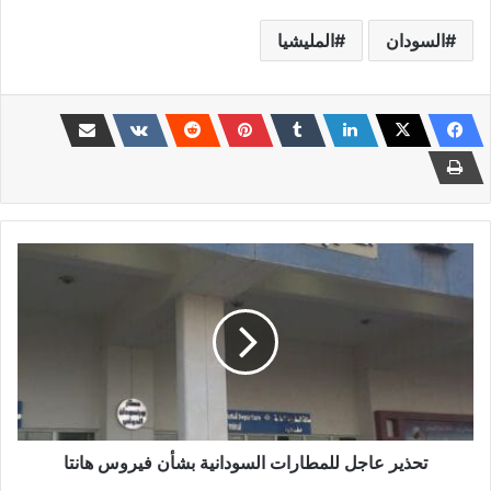
السودان
المليشيا
تحذير
عاجل
للمطارات
السودانية
بشأن
فيروس
هانتا
تحذير عاجل للمطارات السودانية بشأن فيروس هانتا