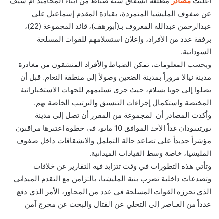
أعلنت
مصادر
مطلعة انشقاق ستة ضباط من أبناء المحاميد أم سيف
عن صفوف المليشيا المتمردة، بقيادة المقدم إسماعيل علي
عبدالرحمن عبدالله المعروف بـ(أبورهف)، قائد المجموعة (22)،
برفقة عدد من الأفراد، وإعلان استسلامهم للقوات المسلحة
السودانية.
وبحسب المعلومات، تمكن الضباط والأفراد المنشقون من مغادرة
مدينة نيالا مروراً بمدينة الضعين وصولاً إلى منطقة النعام، قبل أن
يصلوا إلى جوبا بسلام، حيث جرى تسليمهم للجهات الاستخباراتية
المختصة واستكمال إجراءات التنسيق والترتيب الخاصة بهم.
وأكدت المصادر أن المجموعة من المقرر أن تصل إلى مدينة
بورتسودان غداً الأحد الموافق 10 مايو، في خطوة اعتبرها مراقبون
مؤشراً جديداً على تصاعد حالة التململ والانشقاقات داخل صفوف
المليشيا، خاصة وسط القيادات الميدانية.
وتأتي هذه التطورات في وقت تتزايد فيه التقارير عن خلافات
وتصدعات داخلية تضرب بنية المليشيا، بالتزامن مع التقدم الميداني
الذي تحرزه القوات المسلحة في عدد من المحاور، الأمر الذي دفع
عدداً من العناصر إلى التخلي عن القتال والبحث عن مخرج آمن