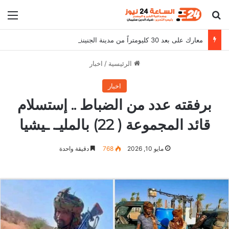
بحث عن
الق
معارك على بعد 30 كليومتراً من مدينة الجنينة ومقتل (300) شاب تشادي
الرئيسية
/
اخبار
اخبار
برفقته عدد من الضباط .. إستسلام
قائد المجموعة ( 22) بالمليـ. ـيشيا
مايو 10, 2026
768
دقيقة واحدة