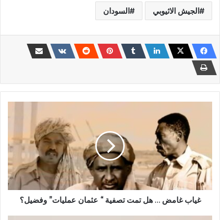
الجيش الاثيوبي
السودان
غياب
غامض
…
هل
تمت
تصفية
“
عثمان
عمليات”
وفضيل؟
غياب غامض … هل تمت تصفية “ عثمان عمليات” وفضيل؟