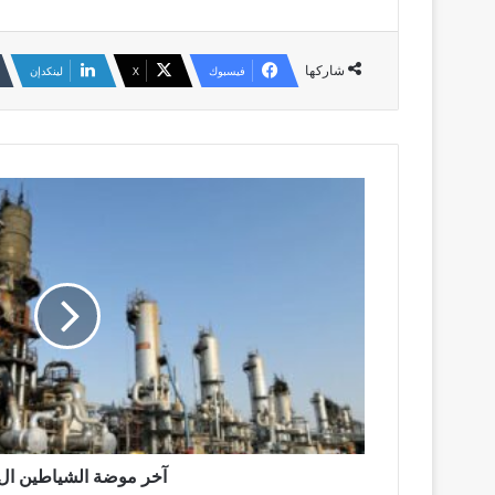
شاركها
فيسبوك
‫X
لينكدإن
آخر
موضة
الشياطين
ال(13)
آخر موضة الشياطين ال(13