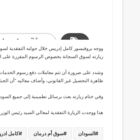
ووجه بروفيسور كامل إدريس خلال جولته التفقدية لسوق 
زيارته لسوق السجانة بخصوص الرسوم المقررة على التجار خلال السنوات الماضية (٢٠٢٣-٢٠٢٤-٢٠٢٥) 
وشدد على ضرورة أن تتم معاملات دفع رسوم الخدمات الحك
ظاهرة التحصيل غير القانوني، وأضاف معاليه “أن الجبايا
وفي ختام زيارته بعث برسائل تطمينية إلى جميع السود
هذا ووجدت الزيارة التفقدية لمعالي السيد رئيس الوزراء
السودان
سوق أم درمان
كامل ادر