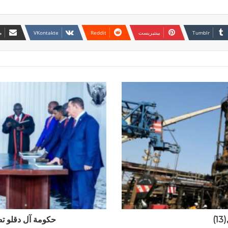
بينتيريست
م
حكومة
آل
دقلو
تضع
منظمات
الأمم
المتحدة
في
مأزق
)
حكومة آل دقلو ت