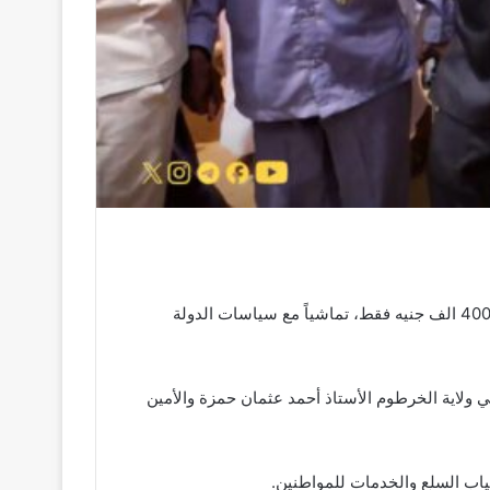
إدريس توجيهات بتخفيض رسوم التصاديق الموسمية لتجار سوق أمدرمان من 800 الف إلى 400 الف جنيه فقط، تماشياً مع سياسات الدولة
لي ولاية الخرطوم الأستاذ أحمد عثمان حمزة والأمين
اب السلع والخدمات للمواطنين.