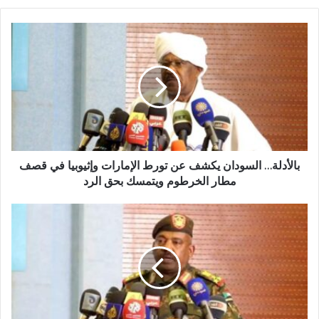
بالأدلة…
السودان
يكشف
عن
تورط
الإمارات
وإثيوبيا
في
قصف
مطار
بالأدلة… السودان يكشف عن تورط الإمارات وإثيوبيا في قصف
الخرطوم
مطار الخرطوم ويتمسك بحق الرد
ويتمسك
بحق
الجيش
الرد
لـ(أثيوبيا)
:
سنرد
الصاع
صاعين