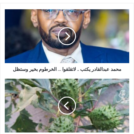
محمد
عبدالقادر
يكتب
..
لاتقلقوا
…
الخرطوم
بخير
وستظل
محمد عبدالقادر يكتب .. لاتقلقوا … الخرطوم بخير وستظل
تحذير
من
ظهور
نبتة
(الداتورا)
شديدة
الخطورة
في
حلفا