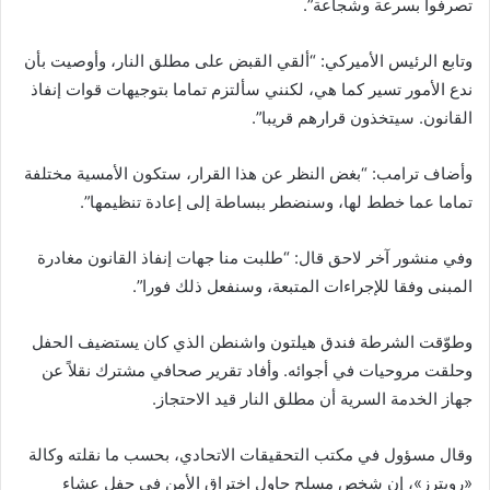
تصرفوا بسرعة وشجاعة”.
وتابع الرئيس الأميركي: “ألقي القبض على مطلق النار، وأوصيت بأن
ندع الأمور تسير كما هي، لكنني سألتزم تماما بتوجيهات قوات إنفاذ
القانون. سيتخذون قرارهم قريبا”.
وأضاف ترامب: “بغض النظر عن هذا القرار، ستكون الأمسية مختلفة
تماما عما خطط لها، وسنضطر ببساطة إلى إعادة تنظيمها”.
وفي منشور آخر لاحق قال: “طلبت منا جهات إنفاذ القانون مغادرة
المبنى وفقا للإجراءات المتبعة، وسنفعل ذلك فورا”.
وطوّقت الشرطة فندق هيلتون واشنطن الذي كان يستضيف الحفل
وحلقت مروحيات في أجوائه. وأفاد تقرير صحافي مشترك نقلاً عن
جهاز الخدمة السرية أن مطلق النار قيد الاحتجاز.
وقال مسؤول في مكتب التحقيقات الاتحادي، بحسب ما نقلته وكالة
«رويترز»، إن شخص مسلح حاول اختراق الأمن في حفل عشاء