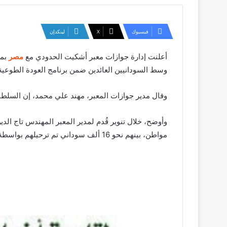
فيسبوك
‫X
لينكدإن
أعلنت إدارة جوازات معبر أشكيت الحدودي مع
مصر
بمح
وسط السودانيين العائدين ضمن برنامج العودة الطوعية
وقال مدير جوازات المعبر، مهند علي محمد، إن السلطات تمكنت من منع دخول نحو 456 أجنبياً خلال عمليات الفحص وا
مواطن، بينهم نحو 16 ألف سوداني تم ترحيلهم بواسطة السلطات المصرية وتسلمتهم لجنة المرحلين.