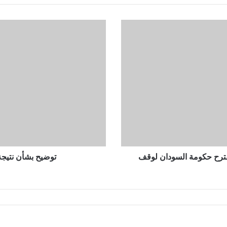
توضيح
بشأن
نتيجة
الشهادة
المتوسطة
بولاية
الخرطوم
د أكثر من 10 نقاط من مقترح حكومة السودان لوقف
توضيح بشأن نتيجة