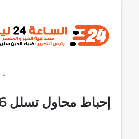
أخبار عاجلة
ال
إحباط محاول تسلل 456 أجنبيًا متخفين وسط العائدين طوعيا من مصر