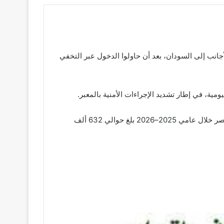
انب إلى السودان، بعد أن حاولوا الدخول عبر التخفي
وأوضح، خلال تنوير قُدم لمدير المعبر المهندس تاج الدين محمد حاج بحضور عدد من الإعلاميين، أن عدد السودانيين العائدين من مصر خلال عامي 2025–2026 بلغ حوالي 632 ألف