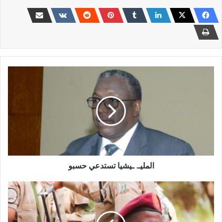
المليـ.
ـيشيا
تستدعي
حسبو
المليـ. ـيشيا تستدعي حسبو
يا
خبر…
ترشيح
النور