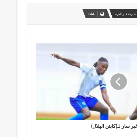
شاركة عبر البريد
طباعة
ير سار لـ(كابتن الهلال)