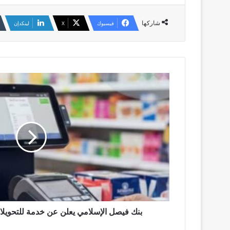
شاركها
فيسبوك
‫X
لينكدإن
بنك
فيصل
الإسلامي
يعلن
عن
خدمة
للتحويلات
المالية
من
200
دولة
بنك فيصل الإسلامي يعلن عن خدمة للتحويلات المال