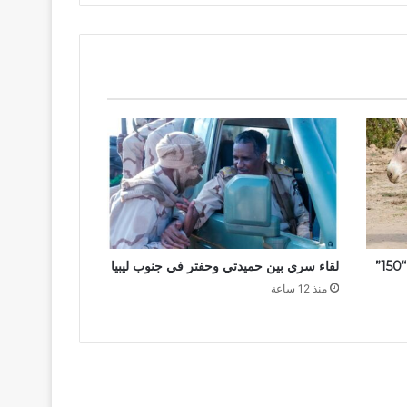
المليشيا تلزم سكان المزروب بتوفير “150”
لقاء سري بين حميدتي وحفتر في جنوب ليبيا
منذ 12 ساعة