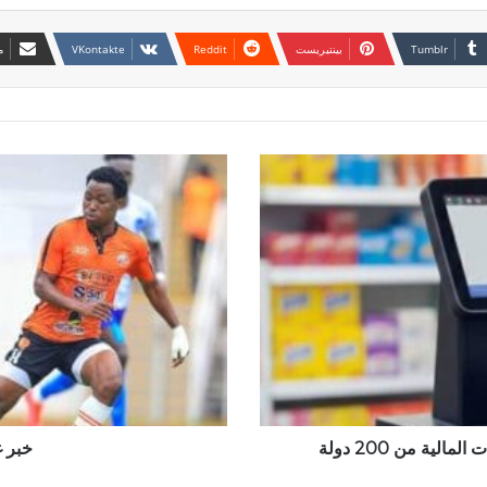
بينتيريست
م
خبر
غير
سار
لـ(كابتن
الهلال)
ية من 200 دولة
خبر غ