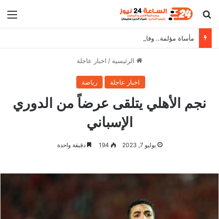
بحث عن
الق
مأساة مؤلمة.. وفاة أم سودانية في طريقها إلى مصر بحادث في القطار وتترك أطفالها الـ5 تائهون
الرئيسية
/
اخبار عاجلة
اخبار عاجلة
رياضة
نجم الأهلي يتلقى عرضاً من الدوري
الإسباني
يوليو 7, 2023
194
دقيقة واحدة