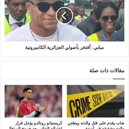
أفتخر
بأصولي
الجزائرية
الكاميرونية
مبابي : أفتخر بأصولي الجزائرية الكاميرونية
مقالات ذات صلة
شاب يقدم على قتل والدته ويطعن
كريستيانو رونالدو يؤجل قرار
والده وشقيقه في أمبدة
اعتزاله النهائي بعد خروج البرتغال