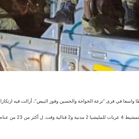
شيطا واسعا في قرى “ترعة الخواجة والحسين وقوز البيض”، أزالت فيه ارتكازا
وبحسب موقع الطابية فإن قو