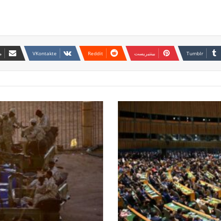
بينتيريست
م
إستسلام
مجموعة
من
(الدعامة)