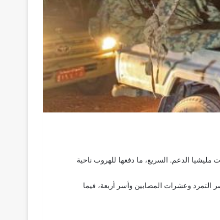
ت مليشيا الدعم. السريع، ما دفعها للهروب ناحية
ات الجيش دمرت خلال التمشيط 4 عربات للمليشيا 2 مدنية و2 قتالية وقت. ل أكثر من 23 من عناصر التمرد وعشرات المصابين وأسر أربعة، فيما