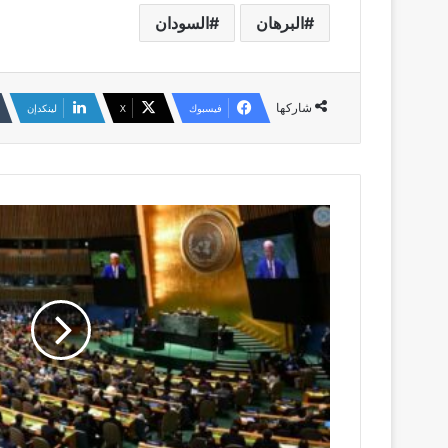
البرهان
السودان
شاركها
فيسبوك
‫X
لينكدإن
بعثة
اممية
تقدم
تقريراً
خطيراً
عن
السودان