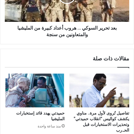
أعداد
كبيرة
من
المليشيا
والمتعاونين
بعد تحرير السوكي … هروب أعداد كبيرة من المليشيا
من
والمتعاونين من سنجة
سنجة
مقالات ذات صلة
تفاصيل تُروى لأول مرة.. مناوي
حميدتي يهدد قائد إستخبارات
يكشف كواليس “انقلاب حميدتي”
المليشيا
وتحذيرات الاستخبارات قبل
منذ ساعة واحدة
الحـ.رب