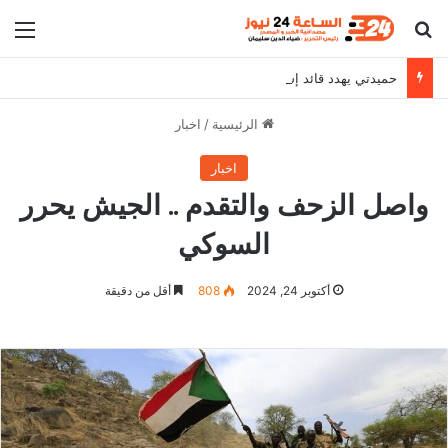
بحث عن
الق
حميدتي يهدد قائد إستخبارات المليشيا
الرئيسية
/
اخبار
اخبار
واصل الزحف والتقدم .. الجيش يحرر
السوكي
أكتوبر 24, 2024
808
أقل من دقيقة