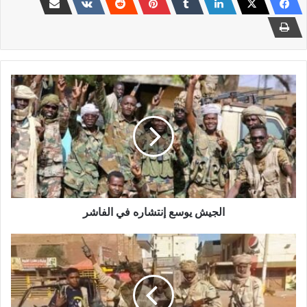
الجيش
يوسع
إنتشاره
في
الفاشر
الجيش يوسع إنتشاره في الفاشر
بعد
تحرير
السوكي
…
هروب