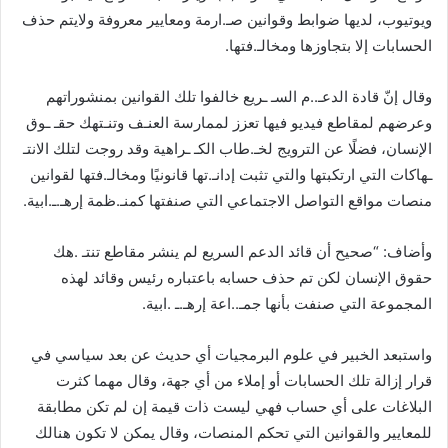
ويوتيوب، لديها ضوابط وقوانين صـ.ارمة ومعايير معروفة ولايتم حذف
الحسابات إلا بتجاوزها ومخالـ.فتها.
وقال إنّ قادة الدعـ..م السـ ـريع خالفوا تلك القوانين بمنشوراتهم
وعرضهم لمقاطع فيديو فيها تعزز لممارسة العنـف وتنـتهك حقـ ـوق
الإنسان، فضلًا عن الترويج لخـ.طاب الكـ ـراهية وقد روجت لتلك الانتـ
ـهاكات التي ارتكبتها والتي تثبت إدانـ.تها قانونيًا ومخالـ.فتها لقوانين
منصات مواقع التواصل الاجتماعي التي صنفتها كمنـ.ظمة إرهـ.ـ.ابية.
وأضاف: “صحيح أن قائد الدعم السريع لم ينشر مقاطع تنتـ .هك
حقوق الإنسان لكن تم حذف حسابه باعتباره رئيس وقائد لهذه
المجموعة التي صنفت بأنها جمـ..اعة إرهـ.ـ .ابية.
واستبعد الخبير في علوم البرمجيات أي حديث عن بعد سياسي في
قرار إزالة تلك الحسابات أو إملاء من أي جهة، وقال مهما كثرت
البلاغات على أي حساب فهي ليست ذات قيمة إن لم تكن مطابقة
للمعايير والقوانين التي تحكم المنصات، وقال يمكن لا تكون هنالك