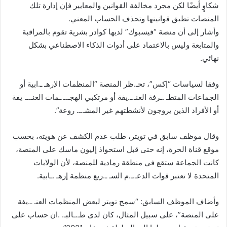
شكاوٍ أيضًا لكن مجرد مخالفة القوانين والمعايير فإن إدارة تلك
المنصات تطبق قوانينها وتحذف الحساب المعني.
وأشار إلى أن منصة “فيسبوك” لديها كوادر بشرية تقوم بالمراقبة
والمتابعة وليس بالاعتماد على أدوات الذكاء الاصطناعي بشكل
نهائي.
وفقا لسياسات “إكس”، تحـ.ظر المنصة “المنظمات الإرهـ ـ.ابية أو
الجماعات المتطـ .ـرفة العنـ.ـ.يفة أو مرتكبي الهجـ.ـ ـمات العنـ.ـ. يفة
أو الأفراد الذين يروجون لأنشطتهم غير المشـ.ـ. روعة”.
وقال موظف سابق في تويتر، طلب عدم الكشف عن هويته، بحسب
موقع قناة الحرة، إنه حتى قبل استحواذ إليون ماسك على المنصة،
كانت الجماعة ستقع في منطقة رمادية للمنصة، لأن الولايات
المتحدة لا تعتبر قوات الدعـ.ـ.م السـ ـ.ريع منظمة إرهـ .ـابية.
وأضاف الموظف السابق: “سمح تويتر لبعض المنظمات العنـ ـ.يفة
على المنصة”، على سبيل المثال، كان لدى طـ.ـالبـ. .ان حساب على