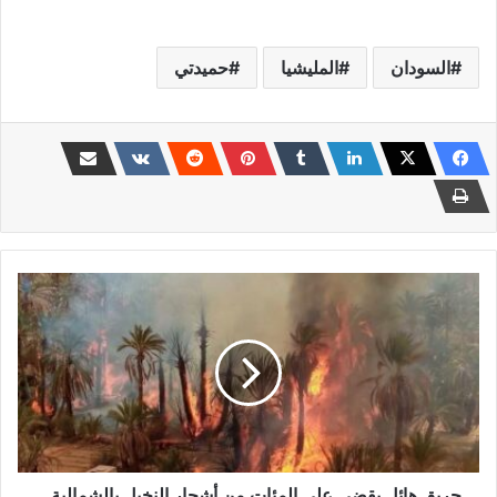
السودان
المليشيا
حميدتي
حريق
هائل
يقضي
على
المئات
من
أشجار
النخيل
بالشمالية
...
حريق هائل يقضي على المئات من أشجار النخيل بالشمالية ...