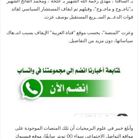
بـ”السافنا”، مهدي رحمة الله الشهير بـ”جلحة”، ومحمد الفاتح الشهير
بـ”ياجـ.وج و ماجـ.وج”، وقبلهم تم ايقاف المستشار السياسي لقائد
قوات الدعـ ـم السـ ـريع المستقيل يوسف عزت.
وعزت “المنصة”، بحسب موقع “قناة العربية” الإيقاف بسبب انتـ.هاك
سياساتها، دون مزيد من التفاصيل.
وأبلغ خبير في علوم البرمجيات أن تلك المنصات الموجودة على
مواقع التواصل الاجتماعي سواء (X) تويتر سابقًا، موقع فيسبوك