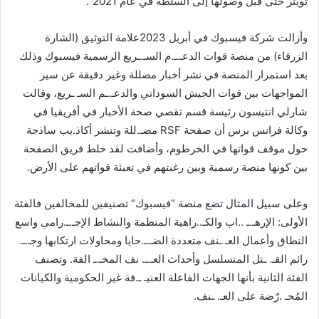
تويتر حتى قبل وصولها إلى السلطة في عام 2021”.
وأزالت شركة فيسبوك في أبريل 2023علامة التوثيق (الشارة
الزرقاء) من منصة قوات الدعـ.ـ.م السـ.ـريع الرسمية فيسبوك وذلك
بعد استمرار المنصة في نشر أخبار مضللة وغير دقيقة عن سير
المواجهات بين قوات الجيش السوداني والدعـ.ـم السـ ـريع، وقالت
شارلي انتيسون رئيسة قسم تقصي صحة الأخبار في أفريقيا في
وكالة فرانس برس أن صفحة RSF مضـ.للة وتنشر أكاذ.يب ساذجة
حول موقف قواتها في الخرطوم، وأضافت لقد خلط فريق الصفحة
بين كونها منصة رسمية وبين رغبتهم في تعبئة قواتهم على الأرض.
وعلى سبيل المثال تضع منصة “فيسبوك” تصنيفين للمخالفين فالفئة
الأولى: الإرهـ.ـ ..اب والكـ..راهية المنظمة والنشاط الإجـ.ـ.رامي واسع
النطاق وأعمال العـ ـنف متعددة الضـ.ـ.حايا ومحاولات ارتكابها وجـ.ـ.
رائم القـ. ـتل المتسلسل وأحداث العـ.ـ. نف المخـ.ـ الفة. وتصنف
الفئة الثانية بأنها الجهات الفاعلة العنيـ ـ.فة غير الحكومية والكيانات
المُحـ .رّضة على العـ. ـنف.