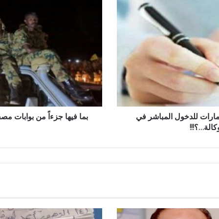
جزءاً
من
بوابات
مصفاة
الجيلي
…
هذه
المناطق
تحت
سيطرة
الجيش
إمارات للدخول المباشر في
بما فيها جزءاً من بوابات م
تماماً
كالة…؟!!!