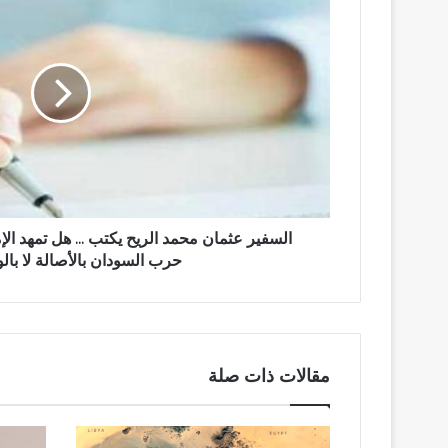
محمد
الريح
يكتب
...
هل
تمهد
الإمارات
للدخول
المباشر
في
حرب
السفير عثمان محمد الريح يكتب ... هل تمهد ال
السودان
حرب السودان بالأصالة لا بالو
بالأصالة
لا
بالوكالة…؟!!!
مقالات ذات صلة