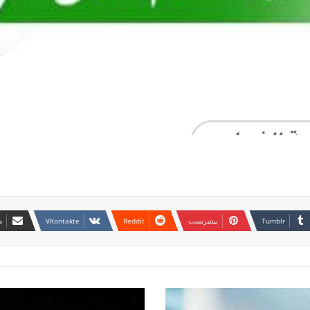
بينتيريست
م
بما
فيها