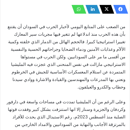
من الصعب على المتابع اليومي لأخبار الحرب في السودان أن يقتنع
بأن هذه الحرب منذ اندلاعها لم تتغير فيها مجريات سير المعارك
تغييرا استراتيجيا كبيرا. فالحجم الهائل من الدمار الذي خلفته وكمية
الألآم وعذابات الآمنين ودماء الضحايا وجراحاتهم الحسية والنفسية
من أقسى ما مر على السودانيين. ولكن الحرب في مستواها
الاستراتيجي مازالت في نفس المنحنى الذي عجزت فيه المليشيا
المتمردة عن استلام المعسكرات الأساسية للجيش في الخرطوم
ونعني بها المدرعات والمهندسين والقيادة والاشارة ووادي سيدنا
وحطاب والكدرو والعيلفون.
وعلى الرغم من أن المليشيا تمددت في مساحات واسعة في دارفور
وكردفان والجزيرة وسنار إلا انها استنزفت بشكل كبير وفقدت قوتها
الصلبة منذ أغسطس 2023م، رغم الاستبدال الذي يحدث للأفراد
بالمرتزقة الأجانب والنهابة من السودانيين والامداد الخارجي من