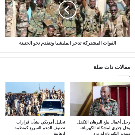
المليشيا
وتتقدم
نحو
الجنينة
القوات المشتركة تدحر المليشيا وتتقدم نحو الجنينة
مقالات ذات صلة
رجل أعمال يبلغ البرهان التكفل
تحليل أمريكي بشأن قرارات
بحل جذري لمشكلة الكهرباء..
تصنيف الدعم السريع كمنظمة
ومدير الكهرباء لم يرد
إرهابية