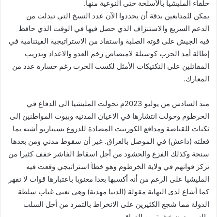
حلفاء المليشيا بالأسلحة حتى النوعية منها.
يمكن للمتابعين بدقة أن يحددوا الآن عدد النسخ التي تبدلت من
الدعم السريع والاستنزاف الذي حصل فيها في الوقت الذي حافظ
فيه الجيش على قوته الصلبة واستفاد من الاستراتيجية الفيتنامية في
إطالة أمد الحرب كوسيلة لامتصاص زخم العدو والاعداد وتدريب
المقاتلين على التكتيكات الأمثل لكسب الحرب رغم خسارة عدد من
المعارك.
منذ السادس من يوليو 2023م تحولت المليشيا الى الدفاع في
الخرطوم وحولت انتشارها في الاعيان المدنية وبيوت المواطنين إلى
ثكنات للقناصة ومدافع الكورنيت المضادة للدروع بسيناريو أشبه بما
فعلته (داعش) في الموصل بالعراق. غير أن سقوط مدني ومن بعدها
سنجة وكذلك الفزع والحشود من أجل اسقاط الفاشر خفف كثيرا من
تركز قواتهم في ولاية الخرطوم وهو خطأ استراتيجي وقعت فيه
المليشيا على الرغم من أنه أكسبها بعدا معنويا باعتبارها قوات لا تقهر
كما أشاع لدى النهابة مقولة (الدنيا مهدية) وهي تعني غياب سلطة
الدولة مما شجع الكثيرين على الانخراط بالتمرد من أجل السلب
والنهب دون خشية من العواقب.