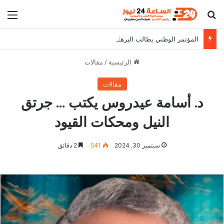
بحث عن
الق
المؤتمر الوطني يطالب البرهان بالثبات على مواقفه
الرئيسية
/
مقالات
مقالات
د. أسامة عيدروس يكتب … جرتق
النيل ومحكات القيود
سبتمبر 30, 2024
541
2 دقائق