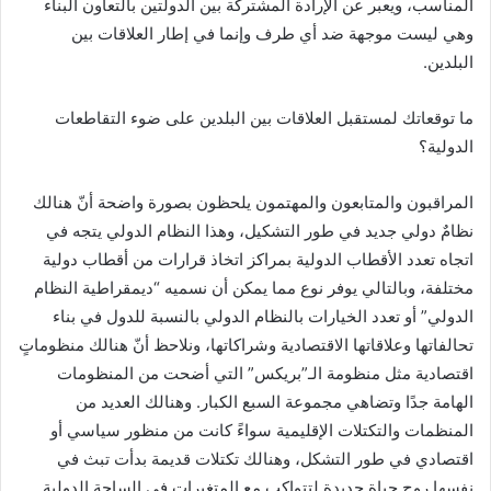
المناسب، ويعبر عن الإرادة المشتركة بين الدولتين بالتعاون البناء
وهي ليست موجهة ضد أي طرف وإنما في إطار العلاقات بين
البلدين.
ما توقعاتك لمستقبل العلاقات بين البلدين على ضوء التقاطعات
الدولية؟
المراقبون والمتابعون والمهتمون يلحظون بصورة واضحة أنّ هنالك
نظامٌ دولي جديد في طور التشكيل، وهذا النظام الدولي يتجه في
اتجاه تعدد الأقطاب الدولية بمراكز اتخاذ قرارات من أقطاب دولية
مختلفة، وبالتالي يوفر نوع مما يمكن أن نسميه “ديمقراطية النظام
الدولي” أو تعدد الخيارات بالنظام الدولي بالنسبة للدول في بناء
تحالفاتها وعلاقاتها الاقتصادية وشراكاتها، ونلاحظ أنّ هنالك منظوماتٍ
اقتصادية مثل منظومة الـ”بريكس” التي أضحت من المنظومات
الهامة جدًا وتضاهي مجموعة السبع الكبار. وهنالك العديد من
المنظمات والتكتلات الإقليمية سواءً كانت من منظور سياسي أو
اقتصادي في طور التشكل، وهنالك تكتلات قديمة بدأت تبث في
نفسها روح حياة جديدة لتتواكب مع المتغيرات في الساحة الدولية.