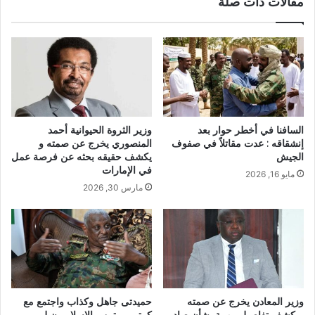
مقالات ذات صلة
الحازمية
حواء
زوجها
شهيدا
وأبنائها
في
الميدان
السافنا في أخطر حوار بعد
وزير الثروة الحيوانية أحمد
إنشقاقه : عدت مقاتلاً في صفوف
المنصوري يخرج عن صمته و
الجيش
يكشف حقيقه بحثه عن فرصة عمل
في الإمارات
مايو 16, 2026
مارس 30, 2026
وزير المعادن يخرج عن صمته
حميدتى جاهل وكذاب واجتمع مع
ويكشف تفاصيل مهمة بشأن صادر
كرتي مرتين .. الإسلاميون لم