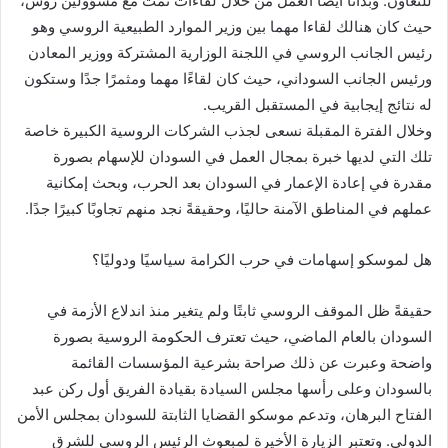
للتعاون. وبدأنا أيضًا العمل من خلال لقاءات تمت مع مسؤولين روس،
حيث كان هنالك لقاءا مهما بين وزير الموارد الطبيعية الروسي وهو
رئيس الجانب الروسي في اللجنة الوزارية المشتركة ووزير المعادن
ورئيس الجانب السوداني، حيث كان لقاءًا مهما ومثمرًا جدًا وستكون
له نتائج إيجابية في المستقبل القريب.
وخلال الفترة المقبلة نسعى لجذب الشركات الروسية الكبيرة خاصة
تلك التي لديها خبرة بمجال العمل في السودان للإسهام بصورة
مقدرة في إعادة الإعمار في السودان بعد الحرب، وبحث إمكانية
عملهم في المناطق الآمنة حاليًا، وحقيقةً نجد منهم تجاوبًا كبيرًا جدًا.
هل لموسكو إسهامات في حرب الكرامة سياسيًا ودوليًا؟
حقيقةً ظل الموقف الروسي ثابتًا ولم يتغير منذ اندلاع الأزمة في
السودان بالعام الماضي، حيث تعترف الحكومة الروسية بصورة
واضحة وعبرت عن ذلك صراحة بشرعية المؤسسات القائمة
بالسودان وعلى رأسها مجلس السيادة بقيادة الفريق أول ركن عبد
الفتاح البرهان، وتدعم موسكو القضايا الثابتة للسودان بمجلس الأمن
الدولي. وتعتبر الزيارة الأخيرة لمبعوث الرئيس الروسي للشرق