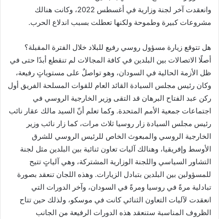
وانعقدت آخر لجنة وزارية في أغسطس 2022، وكانت هنالك
مشروعات كبيرة وطموحة ولكنها تعطلت بسبب اندلاع الحرب.
هل تتوقع زيارة مسؤول روسي رفيع للبلاد خلال الفترة المقبلة؟
أصلًا الاتصالات بين البلدين في كافة المجالات لم تنقطع أبدًا حتى في
ظل الأزمة الحالية في السودان، وهو تواصلٌ على مستوياتٍ رفيعة،
وكان رئيس مجلس السيادة القائد العام للقوات المسلحة الفريق أول
ركن عبد الفتاح البرهان قد التقى وزير الخارجية الروسي في
اجتماعات جمعية الأمم المتحدة. وكما تعلم أنّ السيد مالك عقار نائب
رئيس مجلس السيادة زار روسيا ثلاث مرات، كما زار نائب وزير
الخارجية الروسي والمبعوث الخاص للرئيس الروسي للشرق
الأوسط وإفريقيا، وهنالك آليات تعاون ثنائية بين البلدين مثل لجنة
التشاور السياسي واللجنة الوزارية المشتركة، وهي آلياتٍ تتيح
للمسؤولين بين البلدين بتبادل الزيارات. وهذه اللجان تنعقد بصورة
تبادلية مرةً في روسيا ومرةً في السودان، وآخر الدورات التي
انعقدت لآليات التعاون الثنائي كانت في موسكو، ولذلك حين تتاح
الظروف المناسبة ستنعقد هذه الدورات الرفيعة من الجانب