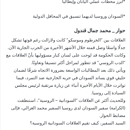
*أبرز محطات عملي اليابان وإيطاليا
*السودان وروسيا لديهما تنسيق في المحافل الدولية
حوار _ محمد جمال قندول
العلاقات بين “الخرطوم وموسكو” كانت ولازالت رغم قوتها تشكل
جدلًا واسعًا وصل قمته خلال الأشهر الأخيرة من الحرب الجارية الآن.
وكانت الحكومة قد لوحت على لسان كبار مسؤوليها بأنّ العلاقات مع
“الدب الروسي” قد تتطور لمراحل أكثر تنسيقا وتعاونًا.
ويأتي ذلك بعد المطالبات الواسعة بضرورة الاتجاه شرقًا لضمان
حليفٍ قوي يساند السودان في حربه الخارجية ضد التمرد، فيما
تواترت خلال الأيام الأخيرة أنباء عن زيارة مرتقبة لرئيس مجلس
السيادة إلى روسيا.
وللحديث أكثر عن العلاقات “السودانية – الروسية”، استنطقت
(الكرامة) سفير السودان لدى روسيا السفير محمد الغزالي، فإلى
مضابط الحوار.
السيد السفير، كيف تقيم العلاقات السودانية الروسية؟