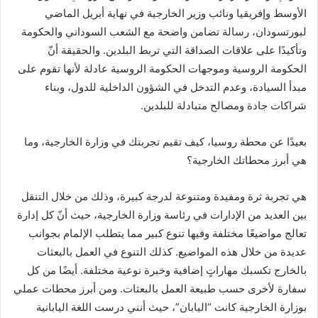
الأوسط وإفريقيا ونائب وزير الخارجية في نهاية أبريل الماضي
لبورتسودان، رسالة تضامن واضحة مع الشعب السوداني والحكومة
وتأكيدًا على علاقات الصداقة التي تربط البلدين. والحقيقة أنّ
الحكومة الروسية وموجهات الحكومة الروسية عادلة لأنها تقوم على
مبدأ السيادة، وعدم التدخل في الشؤون الداخلية للدول، وبناء
شراكات جادة ومصالح متبادلة للبلدين.
بعيدًا عن محطة روسيا، كيف تقيم تجربتك في وزارة الخارجية، وما
هي أبرز محطاتك الخارجية؟
هي تجربة ثرة ومفيدة ومتنوعة لدرجة كبيرة، وذلك من خلال التنقل
بين العديد من الإدارات في رئاسة وزارة الخارجية، حيث أنّ كل إدارة
تعالج مواضيعًا مختلفة وفيها تنوع كبير مما يتطلب الإلمام بجوانب
عديدة من خلال هذه المواضيع. كذلك التنوع في العمل بالبعثات
بالخارج تكسبك مهاراتٍ إضافية وخبرة نوعية مختلفة. أيضًا من كل
سفارة لأخرى حسب طبيعة العمل بالبعثات. ومن أبرز محطات عملي
بوزارة الخارجية كانت “اليابان”، حيث أنني درست اللغة اليابانية