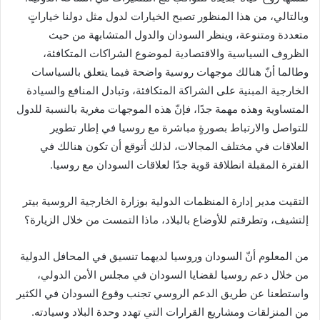
وبالتالي، من هذا المنظور تصبح الخيارات لدول مثل دولنا خياراتٍ
متعددة ومتنوعة، وينظر السودان والدول المتشابهة من حيث
الظروف السياسية والاقتصادية لموضوع الشراكات المتكافئة،
وطالما أنّ هنالك موجهات روسية واضحة فيما يتعلق بالسياسات
الخارجية المبنية على الشراكة المتكافئة، وتبادل المنافع والسيادة
المتساوية وهذه مهمة جدًا، فإنّ هذه الموجهات مغرية بالنسبة للدول
للتواصل والارتباط بصورةٍ مباشرة مع روسيا في إطار تطوير
العلاقات في مختلف المجالات، لذلك أتوقع أن تكون هنالك في
الفترة المقبلة انطلاقة قوية جدًا لعلاقات السودان مع روسيا.
التقيت مدير إدارة المنظمات الدولية بوزارة الخارجية الروسية بيتر
إلتشيف، وتطرقتم للأوضاع بالبلاد، ماذا التمست من خلال الزيارة؟
من المعلوم أنّ السودان وروسيا لديهما تنسيق في المحافل الدولية
من خلال دعم روسيا لقضايا السودان في مجلس الأمن الدولي،
واستطعنا عن طريق الدعم الروسي تجنب وقوع السودان في الكثير
من المنزلقات ومشاريع القرارات التي تهدد وحدة البلاد وسيادته.