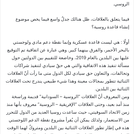
الروسي.
فيما يتعلق بالعلاقات، ظل هنالك جدلٌ واسع فيما يخص موضوع
إنشاء قاعدة روسية؟
أولًا : هي ليست قاعدة عسكرية وإنما نقطة دعم مادي ولوجستي
بالبحر الأحمر، والفرق بينهما كبير. وهي عبارة عن اتفاقية تم التوقيع
عليها بين البلدين بالعام 2019، وخاضعة للتقييم بين الدولتين حول
مسألة تنفيذ هذه الاتفاقية والتي هي حقٌ سيادي لتنفيذ شراكات
وتحالفات، والتعاون حق سيادي لكل الدول متى ما رأت أنّ العلاقات
الثنائية تتطور بمجالات معينة وهذا شيء طبيعي يندرج تحت العلاقات
الثنائية بين البلدين.
ومن المعروف أنّ العلاقات “الروسية – السودانية” قديمة وراسخة
منذ أمد بعيد، وحتى العلاقات “الإفريقية – الروسية” معروف بأنها منذ
زمن الاتحاد السوفيتي، حيث ساعدت روسيا العديد من الدول للتحرر
من الاستعمار، ولذلك يمكن أن يُقرأ مشروع نقطة الدعم اللوجستي
هذه في إطار تطور العلاقات الثنائية بين البلدين ومتروكٌ لهما الوقت