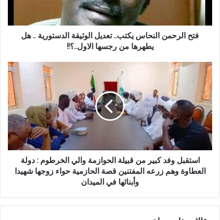
الدستورية
..
هل
يطهرها
فتح الرحمن النحاس يكتب.. تعديل الوثيقة الدستورية .. هل
من
يطهرها من رجسها الاول..؟!!
رجسها
الاول..؟!!
استقبل
وفد
كبير
من
قبيلة
الحوازمة
والي
الخرطوم
:
دولة
استقبل وفد كبير من قبيلة الحوازمة والي الخرطوم : دولة
العطاوة
العطاوة وهم زرعه المفتنين قصة الحازمية حواء زوجها شهيدا
وهم
وأبنائها في الميدان
زرعه
المفتنين
قصة