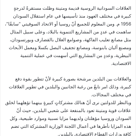
العلاقات السودانية الروسية قديمة ومتينة وظلت مستقرةً لدرجةٍ
كبيرة في مختلف العهود منذ تأسيسها في عام استقلال السودان
1956 م. ومن المعلوم للجميع أنّ روسيا أو الاتحاد السوفيتي “سابقًا”،
ساهمت في عددٍ من المشاريع التنموية بالبلاد، وعلى سبيل المثال
مثل مصانع تعليب الفاكهة، وصوامع الغلال بالقضارف وبورتسودان،
ومصنع ألبان بابنوسة، ومصانع تجفيف البصل بكسلا ومعمل الأبحاث
البيطرية، وعددٍ من المشاريع التي أسهمت في عملية التنمية
الاقتصادية.
والعلاقات بين البلدين مرشحة بصورة كبيرة لأنْ تتطور بقوة دفع
كبيرة، وذلك امر نابعٌ من رغبة الجانبين والبلدين في تطوير العلاقات
في مختلف المجالات.
وبالنظر للدولتين نرى أنّ هنالك مشتركاتٍ كبيرةٍ بينهما تؤهلهما لخلق
علاقات قوية ومتينة تعود بالمنفعة على شعبي البلدين، حيث أنّ
السودان وروسيا مؤهلتان ولديهما مزايا نسبية وموارد طبيعية، وكل
هذه المزايا نأطرها في أعمال اللجنة الوزارية المشتركة التي تضم
كافة وزارات القطاع الاقتصادي بالبلدين.