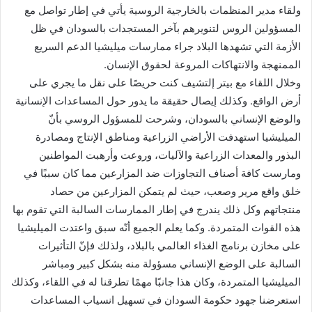
ولقاء مدير المنظمات بالخارجية الروسية يأتي في إطار تواصل مع
المسؤولين الروس لتنويرهم بآخر المستجدات بالسودان في ظل
الأزمة التي تشهدها البلاد جراء ممارسات ميليشيا الدعم السريع
الممنهجة والانتهاكات المروعة لحقوق الإنسان.
وخلال اللقاء مع بيتر إلتشيف كنت حريصًا على نقل ما يجري على
أرض الواقع. وكذلك إيصال حقيقة ما يدور حول المساعدات الإنسانية
والوضع الإنساني بالسودان، وشرحت للمسؤول الروسي بأنّ
الميليشيا استهدفت الأراضي الزراعية ومناطق الإنتاج ومصادرة
البذور والمعدات الزراعية والآليات، وروعت وأرهبت المواطنين
ومارست كافة أصناف التجاوزات ضد المزارعين مما كان سببًا في
خلق واقع مرير وصعب، حيث لم يتمكن المزارعين من حصاد
منتجاتهم وكل ذلك يندرج في إطار الممارسات السالبة التي تقوم بها
هذه القوات المتمردة. وكما يعلم الجميع أنّه سبق واعتدت الميليشيا
على مخازن برنامج الغذاء العالمي بالبلاد، ولذلك فإنّ التأثيرات
السالبة على الوضع الإنساني مسؤولة منه بشكل كبير ومباشر
الميليشيا المتمردة، وكان هذا جانبًا مهمًا تطرقنا له في اللقاء، وكذلك
استعرضنا جهود حكومة السودان في تسهيل انسياب المساعدات