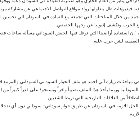
م) في يناير من العام الجاري وهو اعتبرته القيادة في السودان دعماً ووق
اكدته فيديوهات ظل يتداولها رواد مواقع التواصل الاجتماعي عن مشاركة مرت
د من خلال المباحثات التي تجمعه مع القيادة في السودان الي تحسين ال
لع الحرب وتكشف إثيوبيا عن وجهها الحقيقي.
، “إن استعادة أراضينا التي توغل فيها الجيش السوداني مسألة ساعات فقط،
العصيبة لشن حرب عليه.
 في مباحثات زيارة آبي احمد هو ملف الحوار السوداني السوداني والمزمع قيام
دانية وربما يأخذ هذا الملف نصيباً وافراً ويستحوذ على قدراً كبيراً من ال
طلاقاً من العلاقات التاريخية التي تربط الشعبين.
ن الحل للازمة في السودان عن طريق حوار سوداني- سوداني دون أي تدخلات
أزمة.