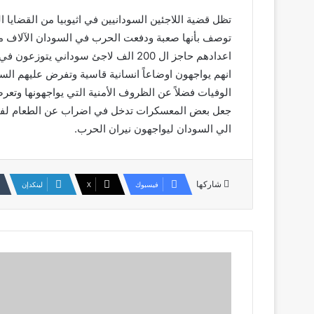
تظل قضية اللاجئين السودانيين في اثيوبيا من القضايا ا
توصف بأنها صعبة ودفعت الحرب في السودان الآلاف من ا
اعدادهم حاجز ال 200 الف لاجئ سود
انهم يواجهون اوضاعاً انسانية قاسية وتفرض عليهم السلط
الوفيات فضلاً عن الظروف الأمنية التي يواجهونها وت
جعل بعض المعسكرات تدخل في اضراب عن الطعام لفترة طو
الي السودان ليواجهون نيران الحرب.
شاركها
فيسبوك
‫X
لينكدإن
في
مناطق
تسيطر
عليها