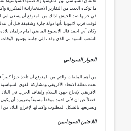
للاتفاق السياسي بين المليشيا وحاضنتها السياسية( تقد
ما تؤكده العديد من التقارير الاستخباراتية المتكررة و
في حربها ضد الجيش لذلك من المتوقع أن يسعى ابي احم
لوقت قرب لاثيوبيا بأنها دولة جارة وشقيقة قبل أن تند
وكان آبي احمد قال الاسبوع الماضي أمام برلمان بلاده
الشعب السوداني الذي وقف إلى جانبنا بجميع الأوقات 
الحوار السوداني
من أهم الملفات والتي من المتوقع أن تأخذ حيزاً كبيراً
تحت مظلة الاتحاد الأفريقي ومشاركة القوى السياسية السو
الأفريقي لإنجاح جهود السلام وإيقاف الحرب في البلاد ان
فضلاً عن ان لأبي احمد موقفاً مسبقاً بضرورة أن يكو
وتسريعها بالشكل المطلوب وإكمالها لإخراج البلاد من ال
اللاجئين السودانيين