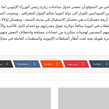
لتي من المتوقع أن تتصدر جدول مباحثات زيارة رئيس الوزراء الإثيوبي لما 
لسودانيين للفرار الي دولة اثيوبيا بحكم الجوار الجغرافي ، وبحسب المصا
اني يتوزعون في أربعة معسكرات،هي معسكر الاستقبال في مدينة المتمة ، ومعسكر ا
ات في اثيوبيا مبالغاً دولارية تفوق مقدراتهم مع انعدام كامل للأغذية وال
عرضهم المستمر لهجمات متكررة من عصابات مسلحة واختطاف البعض منهم واب
يلة بغية لفت أنظار السلطات الإثيوبية والمتظمات العاملة في مجال الإ
بينتيريست
مش
بالمدفعية
الثقيلة
...
القوات