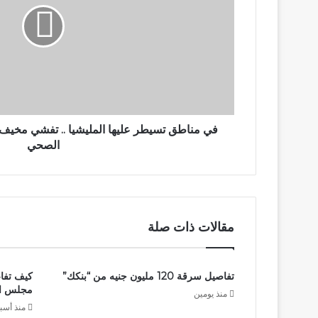
المليشيا
..
تفشي
مخيف
للملاريا
وتدهور
خطير
للوضع
الصحي
في مناطق تسيطر عليها المليشيا .. تفشي مخيف 
الصحي
مقالات ذات صلة
تفاصيل سرقة 120 مليون جنيه من “بنكك”
كيف تفا
مجلس الس
منذ يومين
منذ أسب