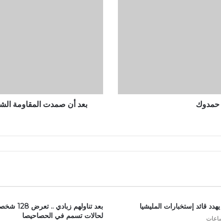
المقاومة
الشعبية
فيها
لأكثر
من
5
أشهر
…
المليشيا
المتمردة
 حمدوك
تجتاح
الحوش
هدد قائد إستخبارات المليشيا
بعد تناولهم زبادي .. تعرض 128 
لحالات تسمم في الحصاحيصا