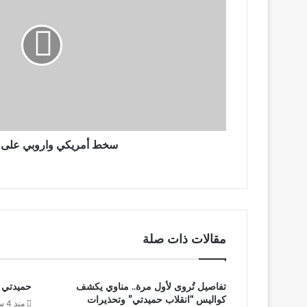
على
حمدوك
سخط أمريكي واروبي على
مقالات ذات صلة
تفاصيل تُروى لأول مرة.. مناوي يكشف
حميدتي ي
كواليس “انقلاب حميدتي” وتحذيرات
منذ 4 ساعات