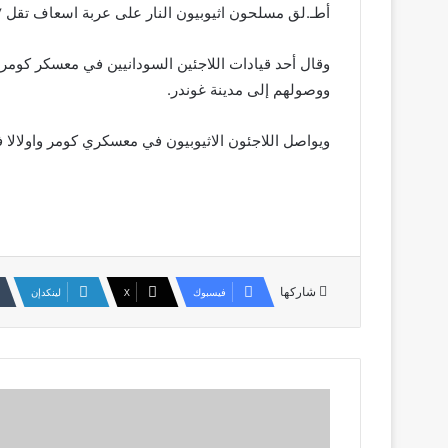
أطـ.لق مسلحون اثيوبيون النار على عربة اسعاف تقل ٧ لاجئين سودانيين مرضى من معسكر كومر إلى غوندر باقليم الأمهرا في اثيوبيا، اليوم الجمعة، مما أدى لمقـ.تل سائق العربة.
وقال أحد قيادات اللاجئين السودانيين في معسكر كومر 
ووصولهم إلى مدينة غوندر.
ويواصل اللاجئون الاثيوبيون في معسكري كومر واولالا في
شاركها
فيسبوك
‫X
لينكدإن
سخط
أمريكي
واروبي