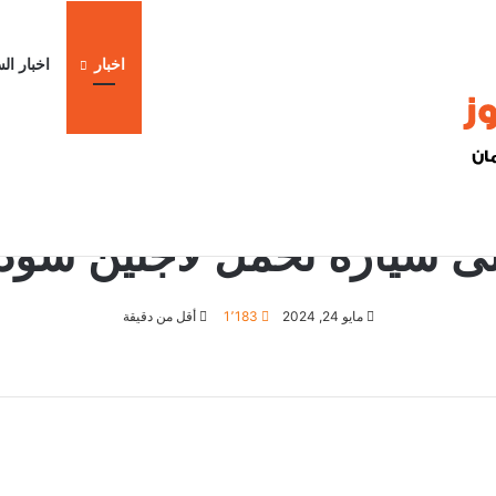
اخبار
اخبار ال
لاب حميدتي” وتحذيرات الاستخبارات قبل الحـ.رب
ا
الرئيسية
/
اخبار
/
إطلاق نار على سيارة تحمل لاجئين سودانيين باثيوبيا
اخبار
ى سيارة تحمل لاجئين سوداني
مايو 24, 2024
1٬183
أقل من دقيقة