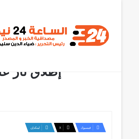
أخبار عاجلة
تفاصيل تُروى لأول مرة.. مناوي يكشف كواليس “انق
إطلاق نار عل
فيسبوك
‫X
لينكدإن